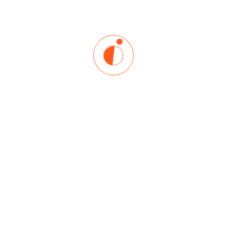
Running From Me
$
70
AÑADIR AL CARRITO