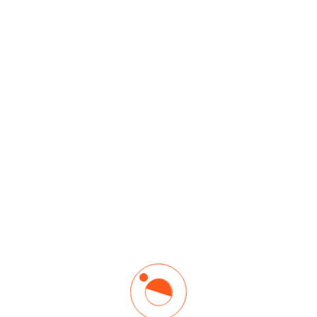
Cursos Make Safety
MakaSafety se apega a los lineamientos, Leyes y Normas
Mexicanas que rigen el sistema de seguridad en nuestro país, así
como las buenas prácticas internacionales en seguridad.
Emerson 304, Polanco, Polanco V Secc, Miguel Hidalgo,
11560 Ciudad de México, CDMX
56 3151 3302